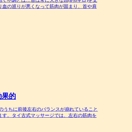
く不調とは…首は常に大きな頭(約6キロ)を支
り血の巡りが悪くなって筋肉が固まり、首や肩
効果的
ずのうちに前後左右のバランスが崩れていること
ます。タイ古式マッサージでは、左右の筋肉を