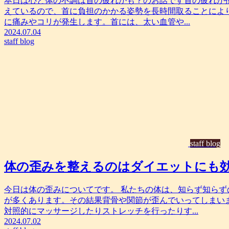
本日は心と体の不調は首の疲れかも？のお話です首の疲れが招
えているので、首に負担のかかる姿勢を長時間取ることによ
に痛みやコリが発生します。首には、太い血管や...
2024.07.04
staff blog
staff blog
体の歪みを整えるのはダイエットにも
今日は体の歪みについてです。 私たちの体は、知らず知ら
が多くあります。その結果背骨や関節が歪んでいってしまい
対照的にマッサージしたりストレッチを行ったりす...
2024.07.02