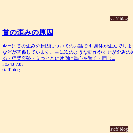
staff blog
首の歪みの原因
今日は首の歪みの原因についてのお話です 身体が歪んでし
などが関係しています。主に次のような動作やくせが歪みの
る・猫背姿勢・立つときに片側に重心を置く・同じ...
2024.07.07
staff blog
staff blog