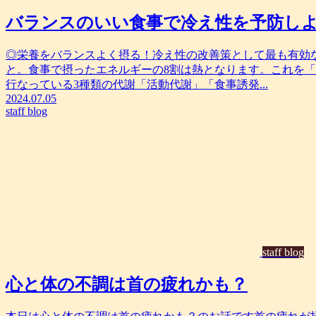
バランスのいい食事で冷え性を予防し
◎栄養をバランスよく摂る！冷え性の改善策として最も有効
と。食事で摂ったエネルギーの8割は熱となります。これを
行なっている3種類の代謝「活動代謝」「食事誘発...
2024.07.05
staff blog
staff blog
心と体の不調は首の疲れかも？