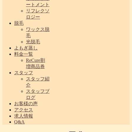
ートメント
リフレクソ
ロジー
脱毛
ワックス脱
毛
光脱毛
よもぎ蒸し
料金一覧
ReCure割
増商品券
スタッフ
スタッフ紹
介
スタッフブ
ログ
お客様の声
アクセス
求人情報
Q&A