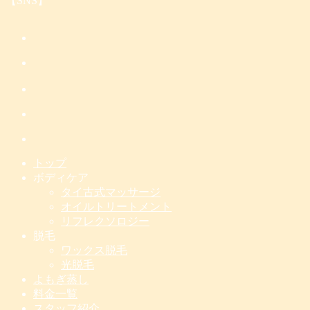
【SNS】
トップ
ボディケア
タイ古式マッサージ
オイルトリートメント
リフレクソロジー
脱毛
ワックス脱毛
光脱毛
よもぎ蒸し
料金一覧
スタッフ紹介